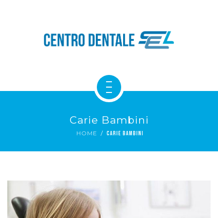
NOVITÀ
IL MONDO SEL
CONTATTACI
SERVIZI DENTALI
Carie Bambini
CHI SIAMO
HOME
CARIE BAMBINI
NOVITÀ
IL MONDO SEL