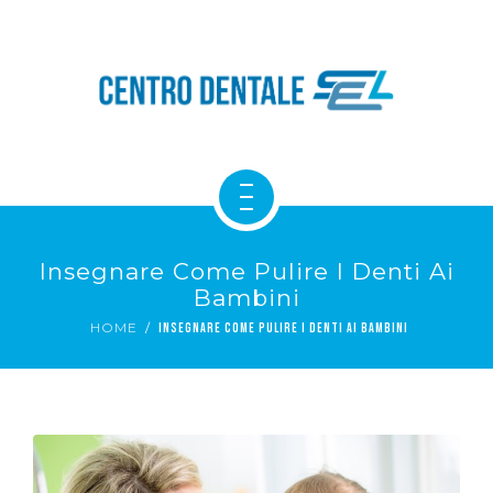
NOVITÀ
IL MONDO SEL
CONTATTACI
SERVIZI DENTALI
Insegnare Come Pulire I Denti Ai
CHI SIAMO
Bambini
HOME
INSEGNARE COME PULIRE I DENTI AI BAMBINI
NOVITÀ
IL MONDO SEL