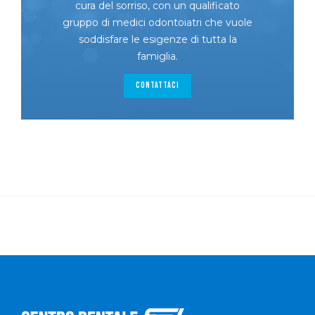
cura del sorriso, con un qualificato
gruppo di medici odontoiatri che vuole
soddisfare le esigenze di tutta la
famiglia.
CONTATTACI