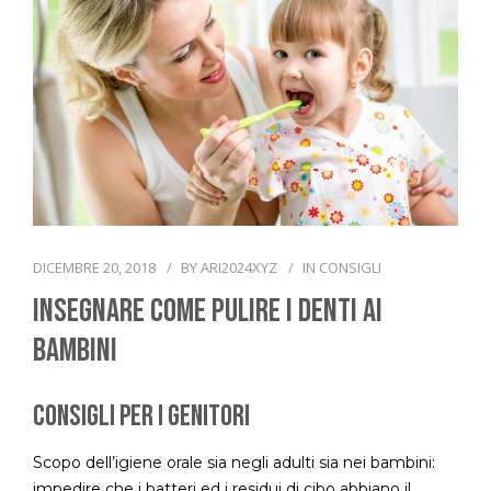
CONTATTACI
DICEMBRE 20, 2018
BY
ARI2024XYZ
IN
CONSIGLI
Insegnare Come Pulire I Denti Ai
Bambini
Consigli per i genitori
Scopo dell’igiene orale sia negli adulti sia nei bambini:
impedire che i batteri ed i residui di cibo abbiano il