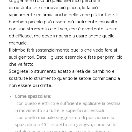
suggeriamo l’uso di quello elettrico perchè è
dimostrato che rimuove più placca, lo fa più
rapidamente ed arriva anche nelle zone più lontane. Il
bambino piccolo può essere più facilmente coinvolto
con uno strumento elettrico, che è divertente, sicuro
ed efficace, ma deve imparare a usare anche quello
manuale.
Il bimbo farà sostanzialmente quello che vede fare ai
suoi genitori. Date il giusto esempio e fate per primi ciò
che va fatto.
Scegliete lo strumento adatto all’età del bambino e
sostituite lo strumento quando le setole cominciano a
non essere più dritte.
Come spazzolare
:
-con quello elettrico è sufficiente applicare la testina
in movimento su tutte le superfici accessibili
-con quello manuale suggeriamo di posizionare lo
spazzolino a 45 ° rispetto alla gengiva, come se le
setole dovessero entrare nel solco tra dente e